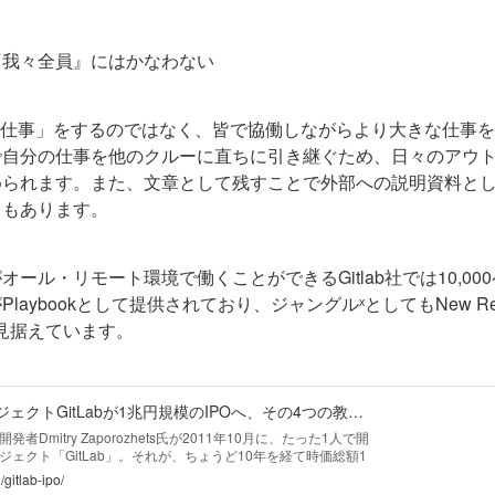
『我々全員』にはかなわない
人仕事」をするのではなく、皆で協働しながらより大きな仕事
で自分の仕事を他のクルーに直ちに引き継ぐため、日々のアウ
められます。また、文章として残すことで外部への説明資料と
トもあります。
ール・リモート環境で働くことができるGitlab社では10,0
laybookとして提供されており、ジャングルˣとしてもNew Re
を見据えています。
ウクライナ発個人プロジェクトGitLabが1兆円規模のIPOへ、その4つの教訓 | Coral Capital
Dmitry Zaporozhets氏が2011年10月に、たった1人で開
ェクト「GitLab」。それが、ちょうど10年を経て時価総額1
したDevOpsのSaaSプラットフォームへと進化することにな
/gitlab-ipo/
いなかったと思います。GitLabのライセンス・SaaSビジネ