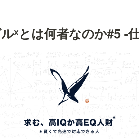
ルˣとは何者なのか#5 -仕