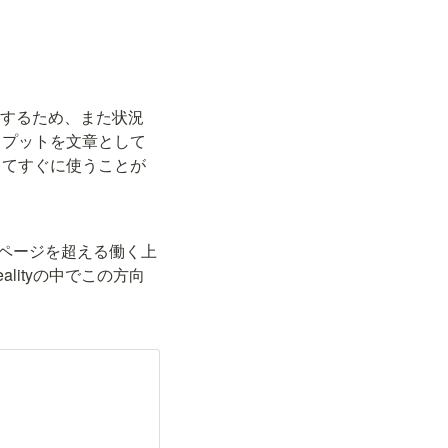
をするため、また状況
トプットを文章として
してすぐに使うことが
00ページを超える働く上
alityの中でこの方向