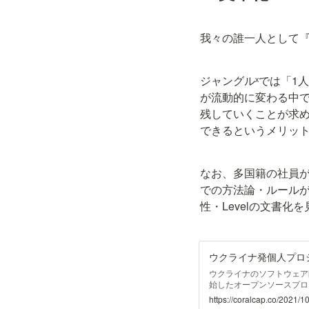
我々の誰一人として
ジャングルˣでは「1
が流動的に変わる中
残していくことが求
できるというメリッ
なお、多国籍の社員がオ
での方法論・ルールがP
性・Levelの文書化
ウクライナのソフトウェア開発者
始したオープンソースプロジ
兆円もうかがうほどの大成功
https://coralcap.co/2021/10
ると想像した人は、ほとんど