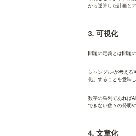
から逆算した計画と
3. 可視化
問題の定義とは問題
ジャングルˣが考える
化」することを意味
数字の羅列であればA
できない数々の発明
4. 文章化