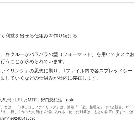
なく利益を出せる仕組みを作り続ける
め、各クルーがバラバラの型（フォーマット）を用いてタスク
で行うことが求められています。
ファイリング」の思想に則り、1ファイル内で各スプレッドシー
移動していくなどの仕組みが社内に存在します。
思想：LRUとMTF｜野口悠紀雄｜note
グ」とは 「 押し出しファイリング」は、拙著『 「超」整理法』（中公新書、199
入れ、新しく作った封筒は 左端に入れる。使った封筒は、もとの位置に戻すのではなく
guchi/n/ne624b54a5c9d