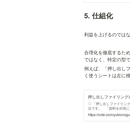
スを展開するGitLab ...
5. 仕組化
利益を上げるのでは
合理化を徹底するた
ではなく、特定の型
例えば、「押し出し
く使うシートは左に
押し出しファイリングの
◇ 「押し出しファイリン
法です。 「資料を封筒に
https://note.com/yukiono