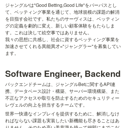
ジャングルˣは"Good Betting,Good Life"をパーパスとし
て、ベッティング事業を通じて、地球規模の課題の解消
を目指す会社です。私たちのサーヴィスは、ベッティン
グの定義を劇的に変え、新しい顧客体験をもたらしま
す。これは決して絵空事ではありません。

我々の思想に共感し、社会に資するベッティング事業を
加速させてくれる異能異才="ジャングラー"を募集してい
ます。
Software Engineer, Backend
バックエンドチームは、ジャングルBetに関するAPI連
携、データベース設計・構築、サーバー環境構築、また
不正なアクセスや取引を防止するためのセキュリティー
レヴェルの向上を担当するチームです。
世界一快適なインプレイを提供するために、解消しなけ
ればならない課題も実装したい新機能も尽きることはあ
りません。そのため高い美意識を持って細部にまでこだ