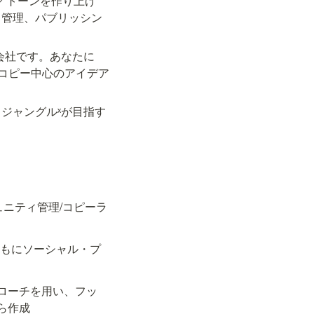
／トーンを作り上げ
ィ管理、パブリッシン
会社です。あなたに
コピー中心のアイデア
ジャングルˣが目指す
コミュニティ管理/コピーラ
ともにソーシャル・プ
ローチを用い、フッ
ら作成