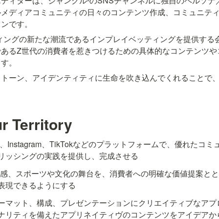
ディターは、ジャングルˣのSNSチャンネルに独自のペルソナ
ルメディアコミュニティの日々のコンテンツ作成、コミュニテ
ョンです。
ィングの新たな潮流であるインプレイベッティングを提供する
であるZ世代の消費者を惹きつけるための具体的なコンテンツや
ます。
トーン、アイデンティティに生命を吹き込んでくれることで、
。
r Territory
ebook、Instagram、TikTokなどのプラットフォームで、優れた
リッシングの実践を提供し、完成させる
在感、スポーツや文化の舞台を、消費者への明確な価値提案と
表現できるようにする
ーマット、構成、プレゼンテーションにクリエイティブなアプ
ナリティを備えたアプリネイティヴのコンテンツをアイデアか