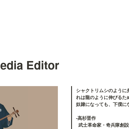
edia Editor
シャクトリムシのように
れは龍のように伸びるた
奴隷になっても、下僕にな
-高杉晋作

  武士革命家・奇兵隊創