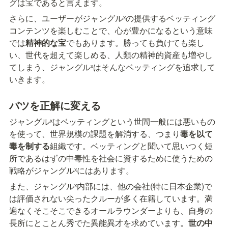
グは宝であると言えます。
さらに、ユーザーがジャングルˣの提供するベッティング
コンテンツを楽しむことで、心が豊かになるという意味
では
精神的な宝
でもあります。勝っても負けても楽し
い、世代を超えて楽しめる、人類の精神的資産も増やし
てしまう、ジャングルˣはそんなベッティングを追求して
いきます。
バツを正解に変える
ジャングルˣはベッティングという世間一般には悪いもの
を使って、世界規模の課題を解消する、つまり
毒を以て
毒を制する
組織です。ベッティングと聞いて思いつく短
所であるはずの中毒性を社会に資するために使うための
戦略がジャングルˣにはあります。
また、ジャングルˣ内部には、他の会社(特に日本企業)で
は評価されない尖ったクルーが多く在籍しています。満
遍なくそこそこできるオールラウンダーよりも、自身の
長所にとことん秀でた異能異才を求めています。
世の中