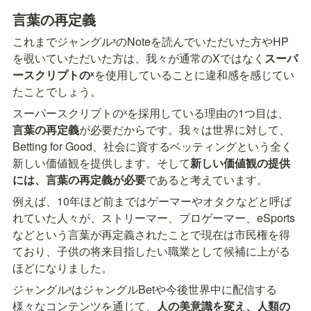
言葉の再定義
これまでジャングルˣのNoteを読んでいただいた方やHP
を覗いていただいた方は、我々が通常のXではなく
スーパ
ースクリプトのˣ
を使用していることに違和感を感じてい
たことでしょう。
スーパースクリプトのˣを採用している理由の1つ目は、
言葉の再定義
が必要だからです。我々は世界に対して、
Betting for Good、社会に資するベッティングという全く
新しい価値観を提供します。そして
新しい価値観の提供
には、言葉の再定義が必要
であると考えています。
例えば、10年ほど前まではゲーマーやオタクなどと呼ば
れていた人々が、ストリーマー、プロゲーマー、eSports
などという言葉が再定義されたことで現在は市民権を得
ており、子供の将来目指したい職業として候補に上がる
ほどになりました。
ジャングルˣはジャングルBetや今後世界中に配信する
様々なコンテンツを通じて、
人の美意識を変え、人類の