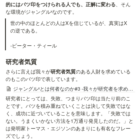
的にはバツ印をつけられる人でも、正解に変わる
、そん
な環境がジャングルˣなのです。
世の中のほとんどの人はXを信じているが、真実はX
の逆である。

-ピーター・ティール
研究者気質
さらに言えば我々が
研究者気質
のある人財を求めている
のもこのバツ印で表しています。
ジャングルˣとは何者なのか#3 -我々が研究者を求める理由-
研究者にとっては、失敗、つまりバツ印は当たり前のこ
とです。バツを積み重ねていくことは決して失敗ではな
く、成功に近づいていることを意味します。「失敗では
ない。うまくいかない方法を1万通り発見したのだ。」と
は発明家トーマス・エジソンのあまりにも有名なフレー
ズでしょう。